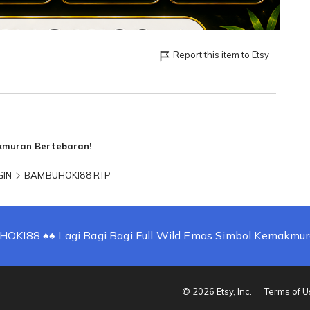
Report this item to Etsy
akmuran Bertebaran!
GIN
BAMBUHOKI88 RTP
KI88 ♠️♠️ Lagi Bagi Bagi Full Wild Emas Simbol Kemakmur
© 2026 Etsy, Inc.
Terms of U