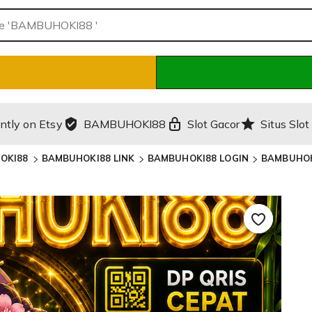
ntly on Etsy
BAMBUHOKI88
Slot Gacor
Situs Slot
OKI88
BAMBUHOKI88 LINK
BAMBUHOKI88 LOGIN
BAMBUHOK