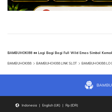
Loading...
BAMBUHOKI88 ♠️♠️ Lagi Bagi Bagi Full Wild Emas Simbol Kem
BAMBUHOKI88
BAMBUHOKI88 LINK SLOT
BAMBUHOKI88 LO
BAMBUHO
Indonesia | English (UK) | Rp (IDR)