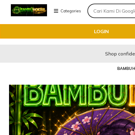
Skip
Search
BAMBUHOKI88
to
Categories
for
Content
items
or
shops
LOGIN
Shop confide
BAMBUH